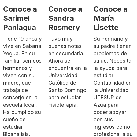
Conoce a
Conoce a
Conoce a
Sarimel
Sandra
María
Paniagua
Rosmery
Lisette
Tiene 19 años y
Tuvo muy
Su hermano y
vive en Sabana
buenas notas
su padre tienen
Yegua. En su
en secundaria.
problemas de
familia, son dos
Ahora se
salud. Necesita
hermanos y
encuentra en la
la ayuda para
viven con su
Universidad
estudiar
madre, que
Católica de
Contabilidad en
trabaja de
Santo Domingo
la Universidad
conserje en la
para estudiar
UTESUR de
escuela local.
Fisioterapia.
Azua para
Ha cumplido su
poder apoyar
sueño de
con sus
estudiar
ingresos como
Bioanálisis.
profesional a su